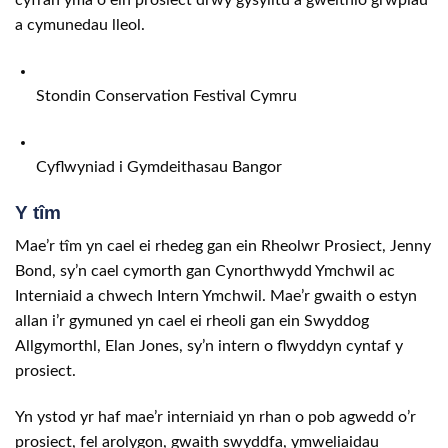
cyfran yma o ein prosiect drwy gysylltu a gweithio grwpiau
a cymunedau lleol.
Stondin Conservation Festival Cymru
Cyflwyniad i Gymdeithasau Bangor
Y tîm
Mae’r tîm yn cael ei rhedeg gan ein Rheolwr Prosiect, Jenny
Bond, sy’n cael cymorth gan Cynorthwydd Ymchwil ac
Interniaid a chwech Intern Ymchwil. Mae’r gwaith o estyn
allan i’r gymuned yn cael ei rheoli gan ein Swyddog
Allgymorthl, Elan Jones, sy’n intern o flwyddyn cyntaf y
prosiect.
Yn ystod yr haf mae’r interniaid yn rhan o pob agwedd o’r
prosiect, fel arolygon, gwaith swyddfa, ymweliaidau