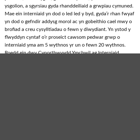
ysgolion, a sgyrsiau gyda rhanddeiliaid a grwpiau cymuned.
Mae ein interniaid yn dod o led led y byd, gyda’r rhan fwyaf
yn dod o gefndir addysg morol ac yn gobeithio cael mwy o
brofiad a creu cysylltiadau o fewn y diwydiant. Yn ystod y
flwyddyn cyntaf o’r proseict cawsom pedwar grwp o
interniaid yma am 5 wythnos yr un o fewn 20 wythnos.
Roedd ein dwy Cynorthwyydd Ymchwil ag Interniaid
(Swyddog Ymchwil ac Allgymorth yn flaenorol) yma am 10
wythnos yr un. Gyda paratoadau am tymor 2024 o’r
rhaglen interniaeth yn mynd ymlaen, rydym yn edrych
ymlaen i groesawu pump grwp arall o interniaid blwyddyn
nesaf. Am fwy o wybodaeth am ein interniaeth Ynys Môn a
sut i fod yn rhan o ein gwaith, ymwelwch a’n
tudalen
interniaeth
.