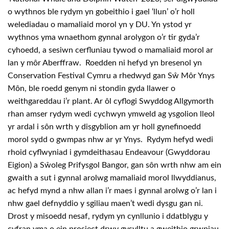
o wythnos ble rydym yn gobeithio i gael ‘llun’ o’r holl
welediadau o mamaliaid morol yn y DU. Yn ystod yr
wythnos yma wnaethom gynnal arolygon o’r tir gyda’r
cyhoedd, a sesiwn cerfluniau tywod o mamaliaid morol ar
lan y môr Aberffraw. Roedden ni hefyd yn bresenol yn
Conservation Festival Cymru a rhedwyd gan Sŵ Môr Ynys
Môn, ble roedd genym ni stondin gyda llawer o
weithgareddau i’r plant. Ar ôl cyflogi Swyddog Allgymorth
rhan amser rydym wedi cychwyn ymweld ag ysgolion lleol
yr ardal i sôn wrth y disgyblion am yr holl gynefinoedd
morol sydd o gwmpas nhw ar yr Ynys. Rydym hefyd wedi
rhoid cyflwyniad i gymdeithasau Endeavour (Gwyddorau
Eigion) a Sŵoleg Prifysgol Bangor, gan sôn wrth nhw am ein
gwaith a sut i gynnal arolwg mamaliaid morol llwyddianus,
ac hefyd mynd a nhw allan i’r maes i gynnal arolwg o’r lan i
nhw gael defnyddio y sgiliau maen’t wedi dysgu gan ni.
Drost y misoedd nesaf, rydym yn cynllunio i ddatblygu y