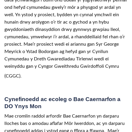
data ychwanegol i ddim ond ddeall yr ysglyfaethwyr pennaf
ond hefyd cymunedau gwely’r môr a physgod yr ardal yn
well. Yn ystod y prosiect, bydden yn cynnal ymchwil ein
hunain drwy arolygon o’r tir ac o gychod a yn hybu
gwyddoniaeth dinasyddion drwy gynnwys grwpiau lleol,
cymunedau, ymwelwyr i’r ardal, a rhanddeiliaid fel rhan o’r
prosiect. Mae’r prosiect wedi ei ariannu gan Syr George
Meyrick o Ystad Bodorgan ag hefyd gan yr Cynllun
Cymunedau y Dreth Gwarediadau Tirlenwi wedi ei
weinyddu gan y Cyngor Gweithredu Gwirdoffoli Cymru
(CGGC).
Cynefinoedd ac ecoleg o Bae Caernarfon a
DO Ynys Mon
Mae cromlin raddol arfordir Bae Caernarfon yn darparu
lloches bas o amodau aflafar Môr Iwerddon, ac yn darparu
cynefinoedd addas i ystod eang o fflora a ffawna. Mae’r