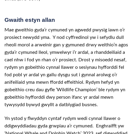
Gwaith estyn allan
Mae gweithio gyda’r cymuned yn agwedd pwysig iawn o’r
prosiect newydd yma. Y nod cyffredinol yw i sefydlu dull
rheoli morol a arweinir gan y gymuned drwy weithio’n agos
gyda’r cymuned lleol, ymwelwyr i’r ardal, a rhanddeiliaid a
cael nhw i fod yn rhan o’r prosiect. Drost y misoedd nesaf,
rydym yn gobeithio cynnal llawer o sesiynau hyfforddi fel
fod pobl yr ardal yn gallu dysgu sut i gynnal arolwg o’r
anifeiliaid yma mewn ffordd effeithiol. Rydym hefyd yn
gobeithio creu dau gyfle ‘Wildlife Champion’ ble rydym yn
gobeithio hyfforddi dwy person ifanc yr ardal mewn
tywysydd bywyd gwyllt a datblygiad busnes.
Yn ystod y flwyddyn cyntaf rydym wedi cynnal llawer o
ddigwyddiadau gyda grwpiau a’r cymuned. Enghraifft yw
‘National Whale and Dolphin Watch’ 2023, sef digwyddiad