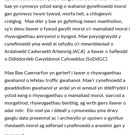
bae yn cynnwys ystod eang o wahanol gynefinoedd morol
gan gynnwys twyni tywod, morfa heli, a chlogwyni
creigiog. Mae dŵr y bae yn gyfethog mewn maetholion,
sy’n denu llawer o fywyd gwyllt morol o’r mamaliaid morol i
rhywogaethau amrywiol o bysgod. Mae pwysigrwydd y
cynefinoedd yma wedi ei sefydlu o’r mewnblaniad o
Ardaloedd Cadwraeth Arbennig (ACA) a llawer o Safleodd
o Ddiddordeb Gwyddonol Cyhoeddus (SoDdGC).
Mae Bae Caernarfon yn garterf i lawer o rhywogaethau
gwahanol o lefelau troffic gwahanol. Mae’r cynefinoedd a
gwaddodion gwahanol yr ardal yn ei wneud yn ddelfrydol i
ystod eang o rhywogaethau o mamaliaid morol, siarcod a
morgathod, rhywogaethau benthig, ag wrth gwrs llawer o
adar môr. Ein nod yw i ddeall y cymunedau yma drwy
gasglu data presennol ac i archwylio yr opsiwn o gynllun
rheolaeth morol ag adferiad cynefinoedd a arweinir gan y