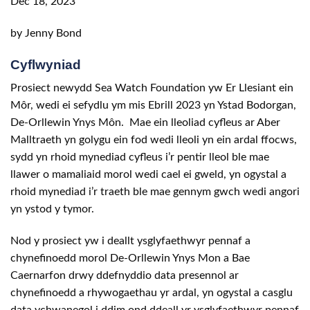
Dec 18, 2023
by Jenny Bond
Cyflwyniad
Prosiect newydd Sea Watch Foundation yw Er Llesiant ein
Môr, wedi ei sefydlu ym mis Ebrill 2023 yn Ystad Bodorgan,
De-Orllewin Ynys Môn. Mae ein lleoliad cyfleus ar Aber
Malltraeth yn golygu ein fod wedi lleoli yn ein ardal ffocws,
sydd yn rhoid mynediad cyfleus i’r pentir lleol ble mae
llawer o mamaliaid morol wedi cael ei gweld, yn ogystal a
rhoid mynediad i’r traeth ble mae gennym gwch wedi angori
yn ystod y tymor.
Nod y prosiect yw i deallt ysglyfaethwyr pennaf a
chynefinoedd morol De-Orllewin Ynys Mon a Bae
Caernarfon drwy ddefnyddio data presennol ar
chynefinoedd a rhywogaethau yr ardal, yn ogystal a casglu