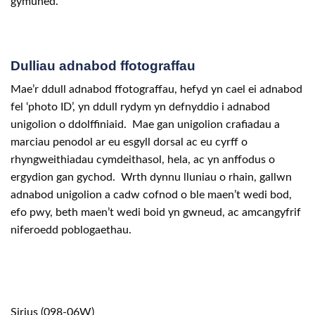
gymuned.
Dulliau adnabod ffotograffau
Mae’r ddull adnabod ffotograffau, hefyd yn cael ei adnabod
fel ‘photo ID’, yn ddull rydym yn defnyddio i adnabod
unigolion o ddolffiniaid. Mae gan unigolion crafiadau a
marciau penodol ar eu esgyll dorsal ac eu cyrff o
rhyngweithiadau cymdeithasol, hela, ac yn anffodus o
ergydion gan gychod. Wrth dynnu lluniau o rhain, gallwn
adnabod unigolion a cadw cofnod o ble maen’t wedi bod,
efo pwy, beth maen’t wedi boid yn gwneud, ac amcangyfrif
niferoedd poblogaethau.
Sirius (098-06W)